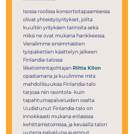
Isossa roolissa konsortiotapaamisessa
olivat yhteistyöyritykset, joilta
kuultiin yrityksien tarinoita sekä
miksi ne ovat mukana hankkeessa.
Vierailimme ensimmäisten
työpakettien käsittelyn jälkeen
Finlandia-talossa
liiketoimintajohtajan
Riitta Kilon
opastamana ja kuulimme mitä
mahdollisuuksia Finlandia-talo
tarjoaa niin ravintola- kuin
tapahtumapalveluiden osalta.
Uudistunut Finlandia-talo on
innokkaasti mukana erilaisissa
kehittämistoimissa, ja keväällä talon
uutena palveluna auennut