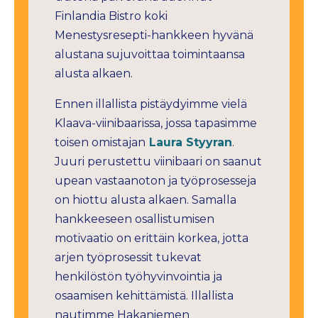
Finlandia Bistro koki
Menestysresepti-hankkeen hyvänä
alustana sujuvoittaa toimintaansa
alusta alkaen.
Ennen illallista pistäydyimme vielä
Klaava-viinibaarissa, jossa tapasimme
toisen omistajan
Laura Styyran
.
Juuri perustettu viinibaari on saanut
upean vastaanoton ja työprosesseja
on hiottu alusta alkaen. Samalla
hankkeeseen osallistumisen
motivaatio on erittäin korkea, jotta
arjen työprosessit tukevat
henkilöstön työhyvinvointia ja
osaamisen kehittämistä. Illallista
nautimme Hakaniemen