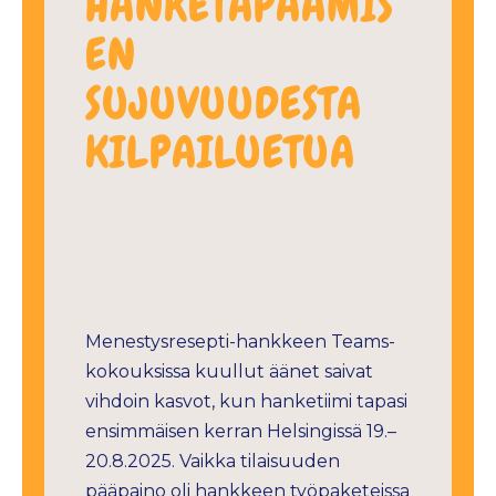
HANKETAPAAMIS
EN
SUJUVUUDESTA
KILPAILUETUA
Menestysresepti-hankkeen Teams-
kokouksissa kuullut äänet saivat
vihdoin kasvot, kun hanketiimi tapasi
ensimmäisen kerran Helsingissä 19.–
20.8.2025. Vaikka tilaisuuden
pääpaino oli hankkeen työpaketeissa