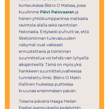
korkeuksissa Bistro O Matissa, jossa
kuulimme
Päivi Palovaaran
ja
hänen yhtiökumppaninsa matkasta
ravintola-alalla sekä ravintolan
historiasta. Erityisesti puhutti se, että
liiketoiminnan tulevaisuuden
näkymät ovat vaikeasti
ennustettavia ja toiminnan
suunnittelua voi tehdä vain lyhyellä
aikajänteellä. Tämä on myös yksi
hankkeen suunnitteluvaiheessa
tunnistettu ilmiö. Bistro O Matin
illallinen huikeissa puitteissa
kruunasi ensimmäisen päivän.
Toisena päivänä Haaga-Helian
Pasilan kampuksella keskityttiin