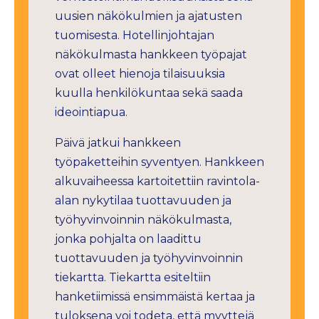
uusien näkökulmien ja ajatusten
tuomisesta. Hotellinjohtajan
näkökulmasta hankkeen työpajat
ovat olleet hienoja tilaisuuksia
kuulla henkilökuntaa sekä saada
ideointiapua.
Päivä jatkui hankkeen
työpaketteihin syventyen. Hankkeen
alkuvaiheessa kartoitettiin ravintola-
alan nykytilaa tuottavuuden ja
työhyvinvoinnin näkökulmasta,
jonka pohjalta on laadittu
tuottavuuden ja työhyvinvoinnin
tiekartta. Tiekartta esiteltiin
hanketiimissä ensimmäistä kertaa ja
tuloksena voi todeta, että myyttejä