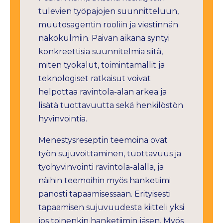
tulevien työpajojen suunnitteluun,
muutosagentin rooliin ja viestinnän
näkökulmiin. Päivän aikana syntyi
konkreettisia suunnitelmia siitä,
miten työkalut, toimintamallit ja
teknologiset ratkaisut voivat
helpottaa ravintola-alan arkea ja
lisätä tuottavuutta sekä henkilöstön
hyvinvointia.
Menestysreseptin teemoina ovat
työn sujuvoittaminen, tuottavuus ja
työhyvinvointi ravintola-alalla, ja
näihin teemoihin myös hanketiimi
panosti tapaamisessaan. Erityisesti
tapaamisen sujuvuudesta kiitteli yksi
jos toinenkin hanketiimin jäsen. Myös