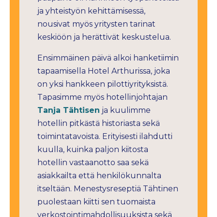
ja yhteistyön kehittämisessä,
nousivat myös yritysten tarinat
keskiöön ja herättivät keskustelua.
Ensimmäinen päivä alkoi hanketiimin
tapaamisella Hotel Arthurissa, joka
on yksi hankkeen pilottiyrityksistä.
Tapasimme myös hotellinjohtajan
Tanja Tähtisen
ja kuulimme
hotellin pitkästä historiasta sekä
toimintatavoista. Erityisesti ilahdutti
kuulla, kuinka paljon kiitosta
hotellin vastaanotto saa sekä
asiakkailta että henkilökunnalta
itseltään. Menestysreseptiä Tähtinen
puolestaan kiitti sen tuomaista
verkostointimahdollisuuksista sekä