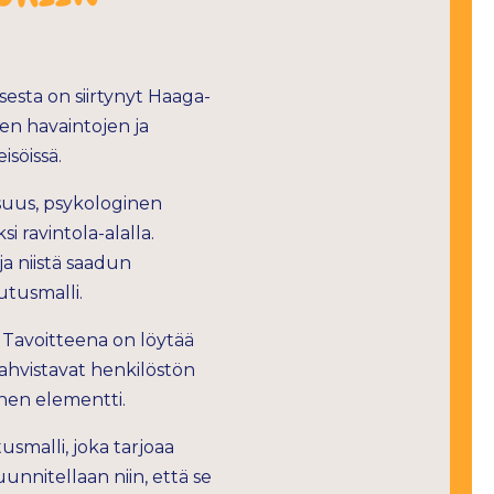
sta on siirtynyt Haaga-
en havaintojen ja
isöissä.
isuus, psykologinen
i ravintola-alalla.
ja niistä saadun
utusmalli.
 Tavoitteena on löytää
vahvistavat henkilöstön
inen elementti.
smalli, joka tarjoaa
uunnitellaan niin, että se