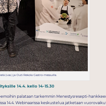
elä (vas.) ja Outi Rekola Gastro-messuilla.
yksille 14.4. kello 14-15.30
moihin palataan tarkemmin Menestysresepti-hankkeen y
issa 14.4. Webinaarissa keskustelua jatketaan vuorovaikut