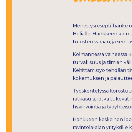
Menestysresepti-hanke o
Helialle. Hankkeen kolma
tulosten varaan, ja sen t
Kolmannessa vaiheessa kes
turvallisuus ja tiimien vä
Kehittämistyö tehdään tii
kokemuksen ja palautteen
Työskentelyssä korostuu 
ratkaisuja, jotka tukevat
hyvinvointia ja työyhteis
Hankkeen keskeinen lopput
ravintola-alan yrityksille