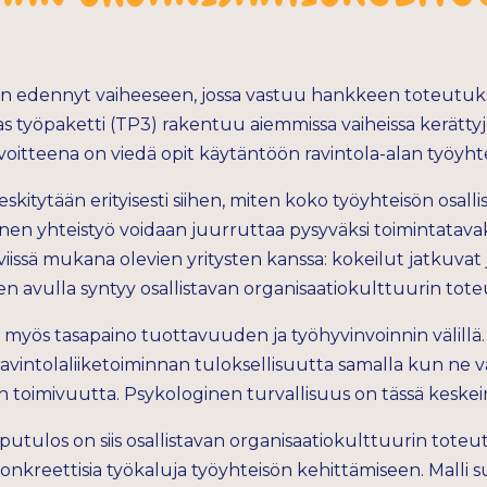
n edennyt vaiheeseen, jossa vastuu hankkeen toteutukse
s työpaketti (TP3) rakentuu aiemmissa vaiheissa kerättyj
avoitteena on viedä opit käytäntöön ravintola-alan työyhte
kitytään erityisesti siihen, miten koko työyhteisön osall
linen yhteistyö voidaan juurruttaa pysyväksi toimintatavaks
viissä mukana olevien yritysten kanssa: kokeilut jatkuvat 
 avulla syntyy osallistavan organisaatiokulttuurin tote
myös tasapaino tuottavuuden ja työhyvinvoinnin välillä.
 ravintolaliiketoiminnan tuloksellisuutta samalla kun ne 
ön toimivuutta. Psykologinen turvallisuus on tässä keske
ulos on siis osallistavan organisaatiokulttuurin toteutu
 konkreettisia työkaluja työyhteisön kehittämiseen. Malli s