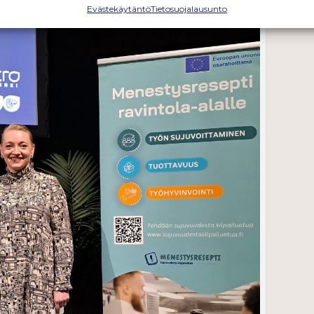
Evästekäytäntö
Tietosuojalausunto