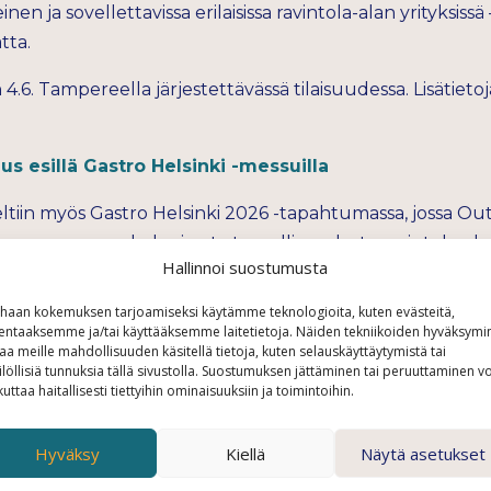
n ja sovellettavissa erilaisissa ravintola-alan yrityksissä 
tta.
4.6. Tampereella järjestettävässä tilaisuudessa. Lisätietoj
us esillä Gastro Helsinki -messuilla
tiin myös Gastro Helsinki 2026 -tapahtumassa, jossa Out
heenvuoron psykologisesta turvallisuudesta ravintola-al
Hallinnoi suostumusta
iin, miten työyhteisön ilmapiiri vaikuttaa ravintola-alan 
in ajatuksiaan, kysyä ja oppia myös virheistä, syntyy us
haan kokemuksen tarjoamiseksi käytämme teknologioita, kuten evästeitä,
mpia liiketoiminnan tuloksia.
lentaaksemme ja/tai käyttääksemme laitetietoja. Näiden tekniikoiden hyväksymi
aa meille mahdollisuuden käsitellä tietoja, kuten selauskäyttäytymistä tai
ilöllisiä tunnuksia tällä sivustolla. Suostumuksen jättäminen tai peruuttaminen vo
in tuoretta tutkimustietoa, muun muassa Menestysresept
kuttaa haitallisesti tiettyihin ominaisuuksiin ja toimintoihin.
lyn sekä Ravintolabarometri 2025 -tutkimuksen havaint
den ja esihenkilöiden arkea sekä niitä tekijöitä, jotka tuk
Hyväksy
Kiellä
Näytä asetukset
la.