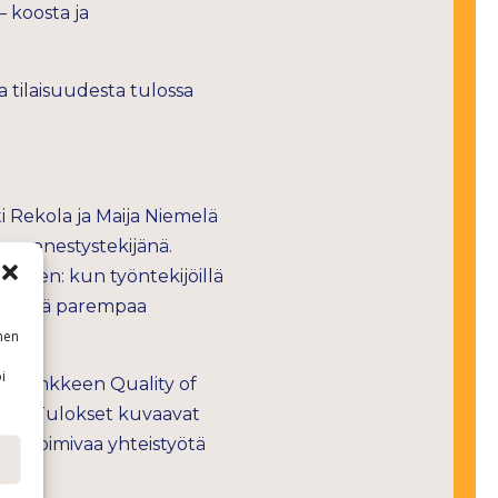
– koosta ja
a tilaisuudesta tulossa
i Rekola ja Maija Niemelä
an menestystekijänä.
arkeen: kun työntekijöillä
ein sekä parempaa
nen
i
i-hankkeen Quality of
oja. Tulokset kuvaavat
evat toimivaa yhteistyötä