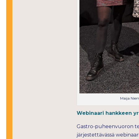
Maija Niem
Webinaari hankkeen yrit
Gastro-puheenvuoron tee
järjestettävässä webinaar