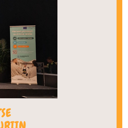
TSE
URIIN