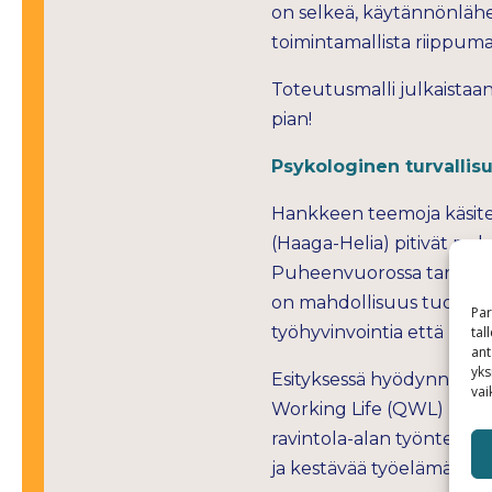
on selkeä, käytännönläheine
toimintamallista riippuma
Toteutusmalli julkaistaan 
pian!
Psykologinen turvallisu
Hankkeen teemoja käsitel
(Haaga-Helia) pitivät pu
Puheenvuorossa tarkastelt
on mahdollisuus tuoda esi
Par
työhyvinvointia että pare
tal
ant
yks
Esityksessä hyödynnetti
vai
Working Life (QWL) -kyse
ravintola-alan työntekijöi
ja kestävää työelämää alal