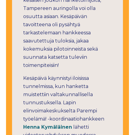
kesäisen joukon hanketoimijoita,
Tampereen auringolla voi olla
osuutta asiaan. Kesäpäivän
tavoitteena oli pysähtyä
tarkastelemaan hankkeessa
saavutettuja tuloksia, jakaa
kokemuksia pilotoinneista sekä
suunnata katsetta tuleviin
toimenpiteisiin!
Kesäpäivä käynnistyi iloisissa
tunnelmissa, kun hanketta
muistettiin valtakunnallisella
tunnustuksella. Lapin
elinvoimakeskukselta Parempi
työelämä! -koordinaatiohankkeen
Henna Kymäläinen
lähetti