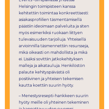
Helsingin toimipisteen kanssa
kehitettiin toimintaa konkreettisesti:
asiakasprofiilien täsmentämisellä
päästiin ideoimaan palveluita ja siten
myös esimerkiksi ruokaan liittyen
tulevaisuuden tarjoiluja. Yhteisellä
arvioinnilla täsmennettiin resursseja,
mikä oikeasti on mahdollista ja mikä
ei. Lisäksi sovittiin jatkokehityksen
malleja ja aikatauluja. Henkilöstön
palaute kehityspäivästä oli
positiivinen ja yhteisen tekemisen
kautta koettiin suurin hyöty.
– Menestysresepti-hankkeen suurin
hyöty meille oli yhteinen tekeminen
ja kannattavuuden syvempi