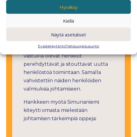
vahvuuksiensa mukaan, kuitenkin
Hyväksy
niin, että perehdytys on vankalla
Kiellä
pohjalla kaikkiin työtehtäviin.
Hankkeen myötä vastuuta
Näytä asetukset
perehdyttämisestä on jaettu myös
Evästekäytäntö
Tietosuojalausunto
muutamalle avainhenkilölle: isoilla
vastuilla olevat henkilöt
perehdyttävät ja sitouttavat uutta
henkilöstöä toimintaan. Samalla
vahvistettiin näiden henkilöiden
valmiuksia johtamiseen.
Hankkeen myötä Simunaniemi
kiteytti omasta mielestään
johtamisen tärkeimpiä oppeja: