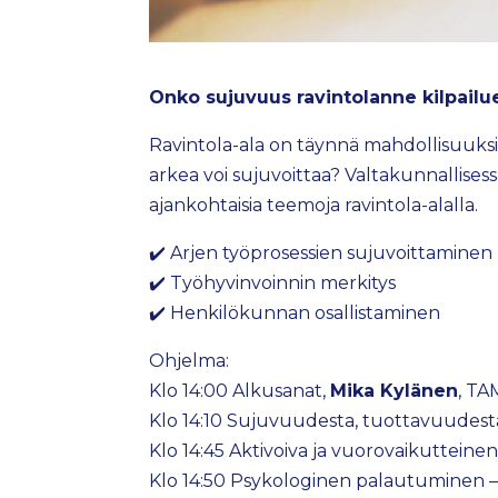
Onko sujuvuus ravintolanne kilpai
Ravintola-ala on täynnä mahdollisuuksia
arkea voi sujuvoittaa? Valtakunnallises
ajankohtaisia teemoja ravintola-alalla.
✔️ Arjen työprosessien sujuvoittaminen
✔️ Työhyvinvoinnin merkitys
✔️ Henkilökunnan osallistaminen
Ohjelma:
Klo 14:00 Alkusanat,
Mika Kylänen
, T
Klo 14:10 Sujuvuudesta, tuottavuudesta 
Klo 14:45 Aktivoiva ja vuorovaikutteinen
Klo 14:50 Psykologinen palautuminen 