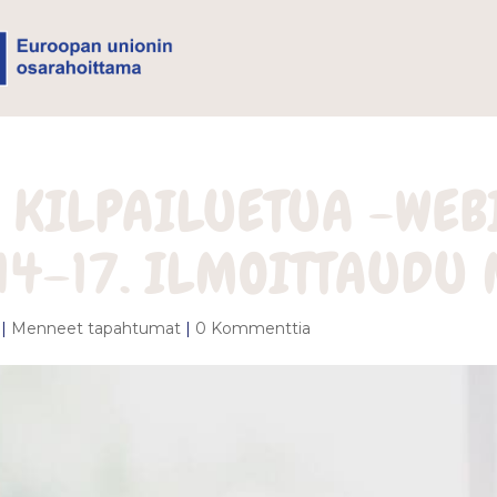
 KILPAILUETUA -WEB
 14–17. ILMOITTAUDU
|
Menneet tapahtumat
|
0 Kommenttia