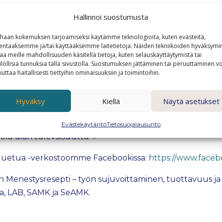
Hallinnoi suostumusta
en ja työhyvinvoinnin parantamisesta ravintola-alalla, 
iopiskelija
Ernest Tverdohleb
haan kokemuksen tarjoamiseksi käytämme teknologioita, kuten evästeitä,
eesta ja loppusanat
lentaaksemme ja/tai käyttääksemme laitetietoja. Näiden tekniikoiden hyväksymi
aa meille mahdollisuuden käsitellä tietoja, kuten selauskäyttäytymistä tai
ilöllisiä tunnuksia tällä sivustolla. Suostumuksen jättäminen tai peruuttaminen vo
kuttaa haitallisesti tiettyihin ominaisuuksiin ja toimintoihin.
paneille tilaisuus toimii lähtölaukauksena yhteiskehitt
 ja inspiroitua!
Hyväksy
Kiellä
Näytä asetukset
ww.lyyti.in/SujuvuudestaKilpailuetua2025
Evästekäytäntö
Tietosuojalausunto
la-alan tulevaisuutta! ✨
iluetua -verkostoomme Facebookissa:
https://www.face
n Menestysresepti – työn sujuvoittaminen, tuottavuus ja t
ia, LAB, SAMK ja SeAMK.