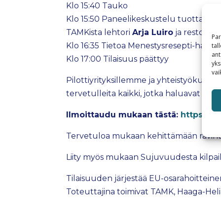
Klo 15:40 Tauko
Klo 15:50 Paneelikeskustelu tuottavuud
TAMKista lehtori
Arja Luiro
ja restonom
Par
Klo 16:35 Tietoa Menestysresepti-hankk
tal
ant
Klo 17:00 Tilaisuus päättyy
yks
vai
Pilottiyrityksillemme ja yhteistyökump
tervetulleita kaikki, jotka haluavat oppia
Ilmoittaudu mukaan tästä:
https://w
Tervetuloa mukaan kehittämään ravinto
Liity myös mukaan Sujuvuudesta kilpa
Tilaisuuden järjestää EU-osarahoitteine
Toteuttajina toimivat TAMK, Haaga-Hel