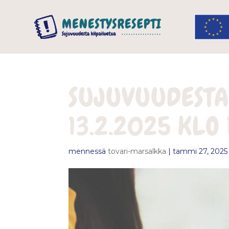
SUJUVUUDESTA
13.2.2025 KLO
mennessä
tovari-marsalkka
|
tammi 27, 2025