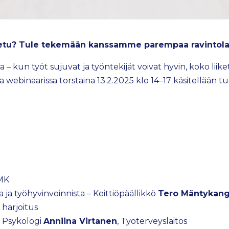
luetu? Tule tekemään kanssamme parempaa ravintola
 – kun työt sujuvat ja työntekijät voivat hyvin, koko lii
sa webinaarissa torstaina 13.2.2025 klo 14–17 käsitellään
AMK
ja työhyvinvoinnista – Keittiöpäällikkö
Tero Mäntykan
 harjoitus
– Psykologi
Anniina Virtanen
, Työterveyslaitos