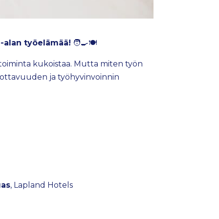
-alan työelämää!
🧑‍🍳🍽️
ketoiminta kukoistaa. Mutta miten työn
 tuottavuuden ja työhyvinvoinnin
gas
, Lapland Hotels