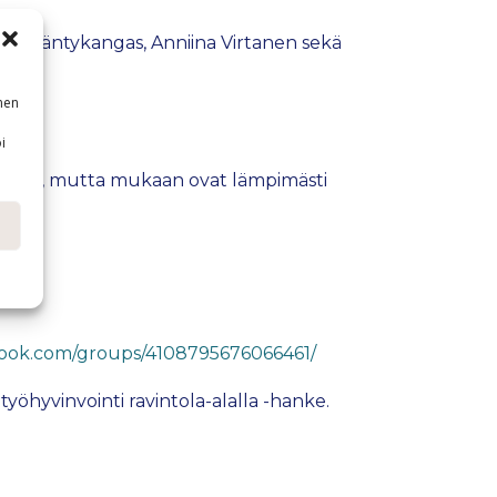
Tero Mäntykangas, Anniina Virtanen sekä
nen
i
ämiseen, mutta mukaan ovat lämpimästi
book.com/groups/4108795676066461/
yöhyvinvointi ravintola-alalla -hanke.